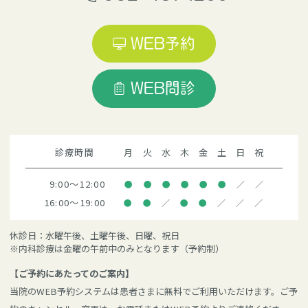
WEB予約
WEB問診
診療時間
月
火
水
木
金
土
日
祝
9:00～12:00
●
●
●
●
●
●
／
／
16:00～19:00
●
●
／
●
●
／
／
／
休診日：水曜午後、土曜午後、日曜、祝日
※内科診療は金曜の午前中のみとなります（予約制）
【ご予約にあたってのご案内】
当院のWEB予約システムは患者さまに無料でご利用いただけます。ご予