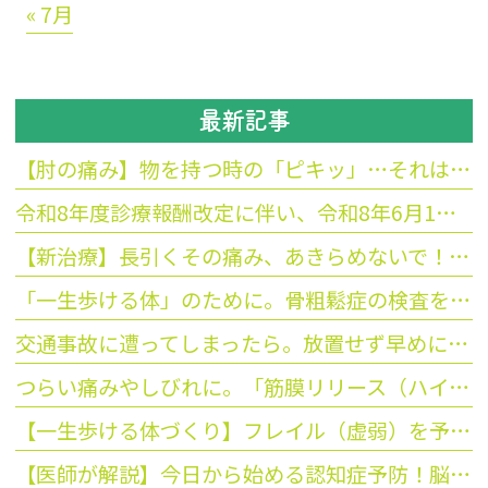
« 7月
最新記事
【肘の痛み】物を持つ時の「ピキッ」…それはテニス肘かも？最新の衝撃波治療をご紹介
令和8年度診療報酬改定に伴い、令和8年6月1日から保険点数が変更になることの案内をお願いします
【新治療】長引くその痛み、あきらめないで！「拡散型衝撃波」を導入しました
「一生歩ける体」のために。骨粗鬆症の検査を今、お勧めする3つの理由
交通事故に遭ってしまったら。放置せず早めに受診を
つらい痛みやしびれに。「筋膜リリース（ハイドロリリース）」のご紹介
【一生歩ける体づくり】フレイル（虚弱）を予防して、いつまでも活動的な毎日を！
【医師が解説】今日から始める認知症予防！脳を活性化する「簡単な習慣」と脳トレのコツ