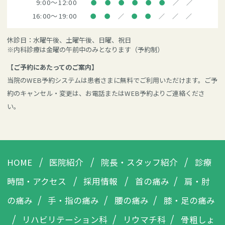
9:00～12:00
●
●
●
●
●
●
／
／
16:00～19:00
●
●
／
●
●
／
／
／
休診日：水曜午後、土曜午後、日曜、祝日
※内科診療は金曜の午前中のみとなります（予約制）
【ご予約にあたってのご案内】
当院のWEB予約システムは患者さまに無料でご利用いただけます。ご予
約のキャンセル・変更は、お電話またはWEB予約よりご連絡くださ
い。
HOME
医院紹介
院長・
スタッフ紹介
診療
時間・
アクセス
採用情報
首の痛み
肩・肘
の痛み
手・指の痛み
腰の痛み
膝・足の痛み
リハビリテーション科
リウマチ科
骨粗しょ