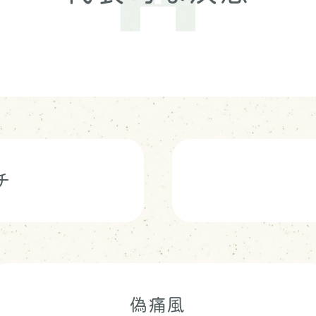
チ
偽痛風