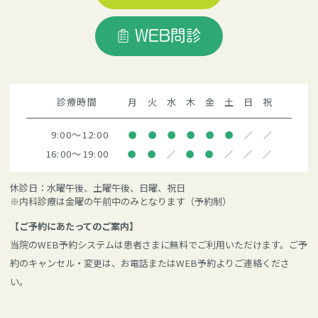
WEB問診
診療時間
月
火
水
木
金
土
日
祝
9:00～12:00
●
●
●
●
●
●
／
／
16:00～19:00
●
●
／
●
●
／
／
／
休診日：水曜午後、土曜午後、日曜、祝日
※内科診療は金曜の午前中のみとなります（予約制）
【ご予約にあたってのご案内】
当院のWEB予約システムは患者さまに無料でご利用いただけます。ご予
約のキャンセル・変更は、お電話またはWEB予約よりご連絡くださ
い。