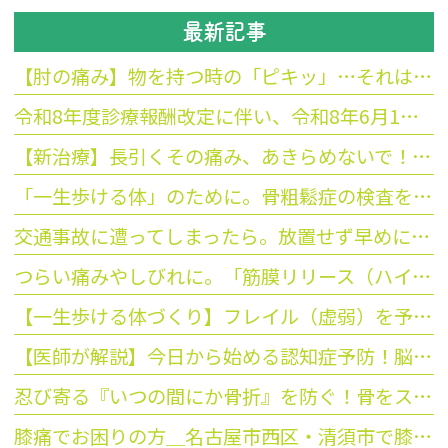
最新記事
【肘の痛み】物を持つ時の「ピキッ」…それはテニス肘かも？最新の衝撃波治療をご紹介
令和8年度診療報酬改定に伴い、令和8年6月1日から保険点数が変更になることの案内をお願いします
【新治療】長引くその痛み、あきらめないで！「拡散型衝撃波」を導入しました
「一生歩ける体」のために。骨粗鬆症の検査を今、お勧めする3つの理由
交通事故に遭ってしまったら。放置せず早めに受診を
つらい痛みやしびれに。「筋膜リリース（ハイドロリリース）」のご紹介
【一生歩ける体づくり】フレイル（虚弱）を予防して、いつまでも活動的な毎日を！
【医師が解説】今日から始める認知症予防！脳を活性化する「簡単な習慣」と脳トレのコツ
忍び寄る『いつの間にか骨折』を防ぐ！骨をスカスカにさせない生活習慣
膝痛でお困りの方＿名古屋市西区・清須市で膝痛でお困りの方、平野整形へご相談ください。