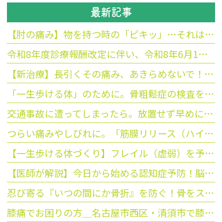
最新記事
【肘の痛み】物を持つ時の「ピキッ」…それはテニス肘かも？最新の衝撃波治療をご紹介
令和8年度診療報酬改定に伴い、令和8年6月1日から保険点数が変更になることの案内をお願いします
【新治療】長引くその痛み、あきらめないで！「拡散型衝撃波」を導入しました
「一生歩ける体」のために。骨粗鬆症の検査を今、お勧めする3つの理由
交通事故に遭ってしまったら。放置せず早めに受診を
つらい痛みやしびれに。「筋膜リリース（ハイドロリリース）」のご紹介
【一生歩ける体づくり】フレイル（虚弱）を予防して、いつまでも活動的な毎日を！
【医師が解説】今日から始める認知症予防！脳を活性化する「簡単な習慣」と脳トレのコツ
忍び寄る『いつの間にか骨折』を防ぐ！骨をスカスカにさせない生活習慣
膝痛でお困りの方＿名古屋市西区・清須市で膝痛でお困りの方、平野整形へご相談ください。