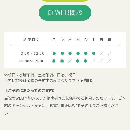
WEB問診
診療時間
月
火
水
木
金
土
日
祝
9:00～12:00
●
●
●
●
●
●
／
／
16:00～19:00
●
●
／
●
●
／
／
／
休診日：水曜午後、土曜午後、日曜、祝日
※内科診療は金曜の午前中のみとなります（予約制）
【ご予約にあたってのご案内】
当院のWEB予約システムは患者さまに無料でご利用いただけます。ご予
約のキャンセル・変更は、お電話またはWEB予約よりご連絡くださ
い。