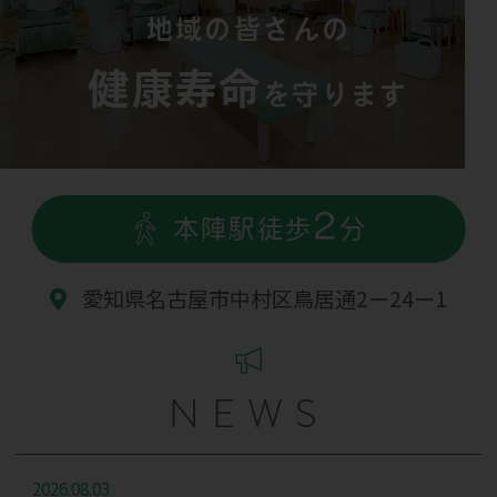
地域の皆さんの
健康寿命
を守ります
2
本陣駅
徒歩
分
愛知県名古屋市中村区鳥居通2ー24ー1
NEWS
2026.08.03