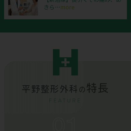
きら…
more
特長
平野整形外科
の
FEATURE
01