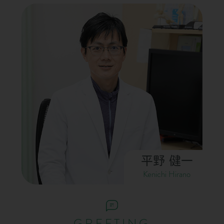
平野 健一
Kenichi Hirano
GREETING