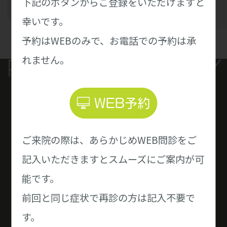
下記のボタンからご登録をいただけますと
幸いです。
予約はWEBのみで、お電話での予約は承
PHILOSOPH
れません。
WEB予約
診療理念
ご来院の際は、あらかじめWEB問診をご
記入いただきますとスムーズにご案内が可
能です。
前回と同じ症状で再診の方は記入不要で
ロコモとメタボを克服して地域を元気に
す。
地域で一番信頼される整形外科