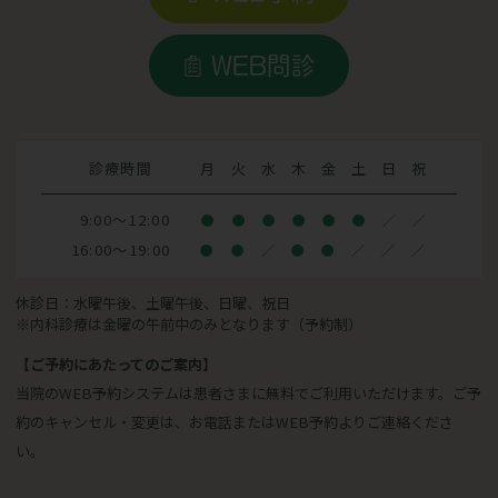
WEB問診
診療時間
月
火
水
木
金
土
日
祝
9:00～12:00
●
●
●
●
●
●
／
／
16:00～19:00
●
●
／
●
●
／
／
／
休診日：水曜午後、土曜午後、日曜、祝日
※内科診療は金曜の午前中のみとなります（予約制）
【ご予約にあたってのご案内】
当院のWEB予約システムは患者さまに無料でご利用いただけます。ご予
約のキャンセル・変更は、お電話またはWEB予約よりご連絡くださ
い。